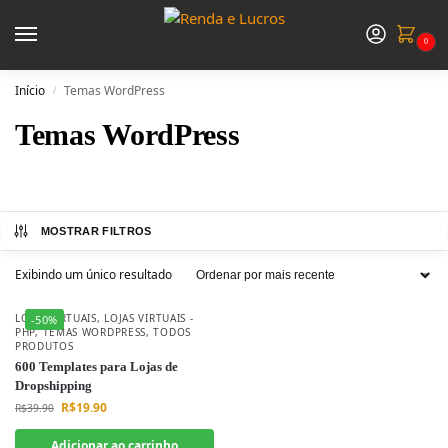
0
Início
Temas WordPress
/
Temas WordPress
MOSTRAR FILTROS
Exibindo um único resultado
LOJAS VIRTUAIS
,
LOJAS VIRTUAIS -
-50%
PHP
,
TEMAS WORDPRESS
,
TODOS
PRODUTOS
600 Templates para Lojas de
Dropshipping
R$
19.90
R$
39.90
Adicionar ao carrinho