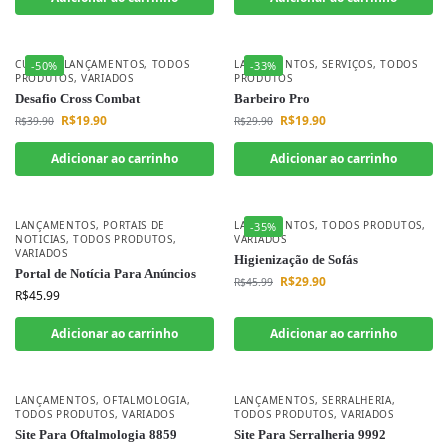
CURSOS
,
LANÇAMENTOS
,
TODOS
LANÇAMENTOS
,
SERVIÇOS
,
TODOS
-50%
-33%
PRODUTOS
,
VARIADOS
PRODUTOS
Desafio Cross Combat
Barbeiro Pro
R$
19.90
R$
19.90
R$
39.90
R$
29.90
Adicionar ao carrinho
Adicionar ao carrinho
LANÇAMENTOS
,
PORTAIS DE
LANÇAMENTOS
,
TODOS PRODUTOS
,
-35%
NOTICIAS
,
TODOS PRODUTOS
,
VARIADOS
VARIADOS
Higienização de Sofás
Portal de Notícia Para Anúncios
R$
29.90
R$
45.99
R$
45.99
Adicionar ao carrinho
Adicionar ao carrinho
LANÇAMENTOS
,
OFTALMOLOGIA
,
LANÇAMENTOS
,
SERRALHERIA
,
TODOS PRODUTOS
,
VARIADOS
TODOS PRODUTOS
,
VARIADOS
Site Para Oftalmologia 8859
Site Para Serralheria 9992