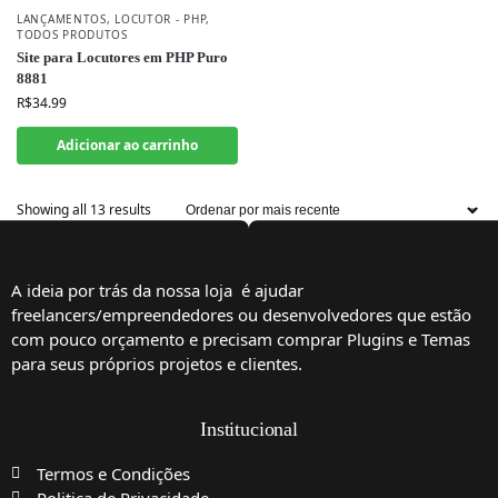
LANÇAMENTOS
,
LOCUTOR - PHP
,
TODOS PRODUTOS
Site para Locutores em PHP Puro
8881
R$
34.99
Adicionar ao carrinho
Showing all 13 results
A ideia por trás da nossa loja é ajudar
freelancers/empreendedores ou desenvolvedores que estão
com pouco orçamento e precisam comprar Plugins e Temas
para seus próprios projetos e clientes.
Institucional
Termos e Condições