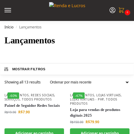
0
Início
Lançamentos
/
Lançamentos
MOSTRAR FILTROS
Showing all 13 results
LANÇAMENTOS
,
REDES SOCIAIS
,
LANÇAMENTOS
,
LOJAS VIRTUAIS
,
-60%
-47%
SERVIÇOS
,
TODOS PRODUTOS
LOJAS VIRTUAIS - PHP
,
TODOS
PRODUTOS
Painel de Seguidor Redes Sociais
Loja para vendas de produtos
R$
7.90
R$
19.90
digitais 2025
R$
79.90
R$
150.00
Adicionar ao carrinho
Adicionar ao carrinho