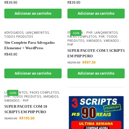
R$
39.90
R$
39.90
Adicionar ao carrinho
Adicionar ao carrinho
ADVOGADOS
,
LANÇAMENTOS
,
IPTV
,
IPTV - PHP
,
LANÇAMENTOS
,
-66%
TODOS PRODUTOS
PACKS COMPLETOS
,
PHP
,
TODOS
PRODUTOS
,
VARIADOS
,
VARIADOS -
Site Completo Para Advogados
PHP
Elementor + WordPress
SUPER PACOTE COM 5 SCRIPTS
R$
49.90
EM PHP PURO
R$
97.50
R$
290.00
Adicionar ao carrinho
Adicionar ao carrinho
LANÇAMENTOS
,
PACKS COMPLETOS
,
-60%
PHP
,
TODOS PRODUTOS
,
VARIADOS
,
VARIADOS - PHP
SUPER PACOTE COM 10
SCRIPTS EM PHP PURO
R$
195.00
R$
489.00