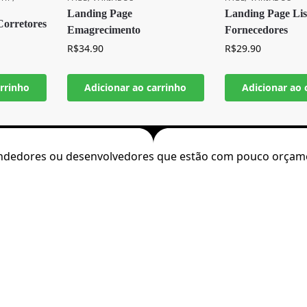
Landing Page
Landing Page Lis
 Corretores
Emagrecimento
Fornecedores
R$
34.90
R$
29.90
arrinho
Adicionar ao carrinho
Adicionar ao 
reendedores ou desenvolvedores que estão com pouco orçam