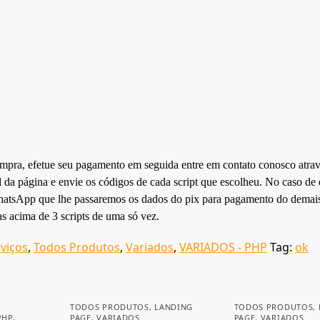
compra, efetue seu pagamento em seguida entre em contato conosco atra
a página e envie os códigos de cada script que escolheu. No caso de 
 WhatsApp que lhe passaremos os dados do pix para pagamento do demais
s acima de 3 scripts de uma só vez.
rviços
,
Todos Produtos
,
Variados
,
VARIADOS - PHP
Tag:
ok
TODOS PRODUTOS
,
LANDING
TODOS PRODUTOS
,
PHP
,
PAGE
,
VARIADOS
PAGE
,
VARIADOS