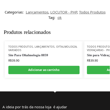
Categorias:
Lançamentos
,
LOCUTOR - PHP
,
Todos Produtos
Tag:
ok
Produtos relacionados
TODOS PRODUTOS
,
LANÇAMENTOS
,
OFTALMOLOGIA
,
TODOS PRODUTO
VARIADOS
VIDRAÇARIAS - PH
Site Para Oftalmologia 8859
Site para Vidra
R$
39.90
R$
39.90
Adicionar ao carrinho
Ad
A ideia por trás da nossa loja é ajudar